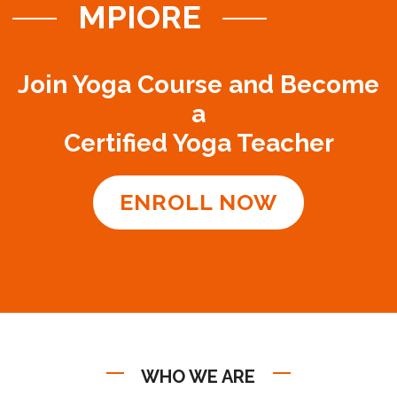
MPIORE
Join Yoga Course and Become
a
Certified Yoga Teacher
ENROLL NOW
WHO WE ARE