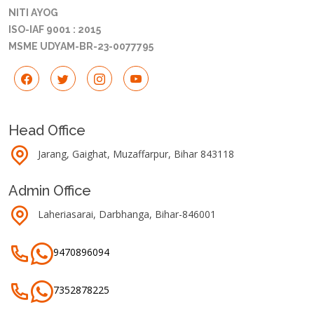
NITI AYOG
ISO-IAF 9001 : 2015
MSME UDYAM-BR-23-0077795
Head Office
Jarang, Gaighat, Muzaffarpur, Bihar 843118
Admin Office
Laheriasarai, Darbhanga, Bihar-846001
9470896094
7352878225